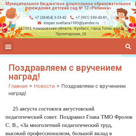
Муниципальное бюджетное дошкольное образовательное
учреждение детский сад № 12 «Рябинка»
+7 (38454) 3-23-42
+7 (951) 590-43-81
stepan.svetlana1993@yandex.ru
652303, Кемеровская область - Кузбасс, город Топки, улица
Пролетарская, 25
Поздравляем с вручением
наград!
Главная
>
Новости
>
Поздравляем с вручением
наград!
25 авгу
ста состоялся августовский
педагогический совет.
Поздравил Глава ТМО Фролов
С. В., «За многолетний педагогический труд,
высокий профессионализм, большой вклад в