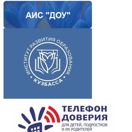
https://youtu.be/YXBIshvRM0o;
https://youtu.be/hvs-dcYAEaY;
https://youtu.be/ZDhcVchMY_с;
https://youtu.be/O5s7vJBeapI;
https://youtu.be/fGZ652Iyq1c;
https://youtu.be/P8KmQBb2tWc;
https://youtu.be/SxuSheXlNLM;
https://youtu.be/q2NW2HuX2P8;
https://youtu.be/vwl7YU_LfYw;
https://youtu.be/UtqT1ePAYk0;
https://youtu.be/IMueM-
cRk-c;