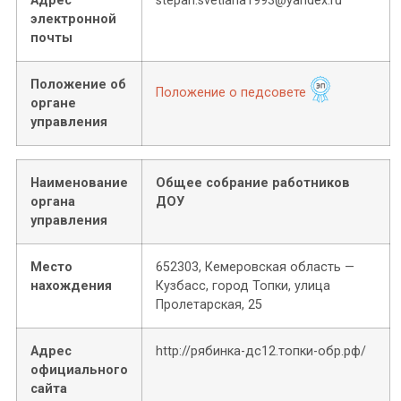
Адрес
stepan.svetlana1993@yandex.ru
электронной
почты
Положение об
Положение о педсовете
органе
управления
Наименование
Общее собрание работников
органа
ДОУ
управления
Место
652303, Кемеровская область —
нахождения
Кузбасс, город Топки, улица
Пролетарская, 25
Адрес
http://рябинка-дс12.топки-обр.рф/
официального
сайта