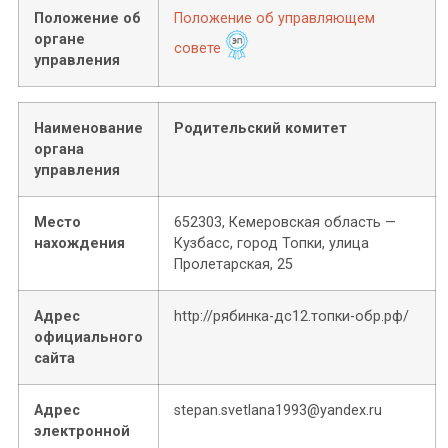
Положение об
Положение об управляющем
органе
совете
управления
Наименование
Родительский комитет
органа
управления
Место
652303, Кемеровская область —
нахождения
Кузбасс, город Топки, улица
Пролетарская, 25
Адрес
http://рябинка-дс12.топки-обр.рф/
официального
сайта
Адрес
stepan.svetlana1993@yandex.ru
электронной